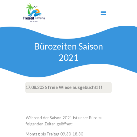
Bürozeiten Saison
START
2021
UNSER SEE
CAMPING
KINDER
AKTIVITÄTEN
-Ab 09.08-17.08.2026 freie Wiese ausgebucht!!!
KONTAKT
Während der Saison 2021 ist unser Büro zu
folgenden Zeiten geöffnet:
Montag bis Freitag 09.30-18.30